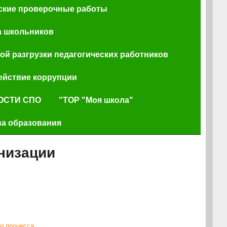
ские проверочные работы
а школьников
й разгрузки педагогических работников
ействие коррупции
ОСТИ СПО
"ТОР "Моя школа"
ва образования
низации
о процесса