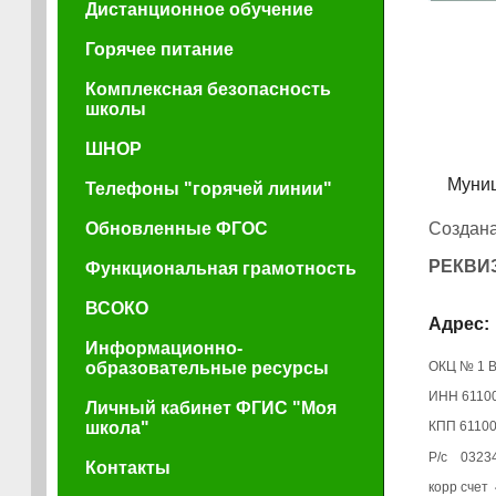
Дистанционное обучение
Горячее питание
Комплексная безопасность
школы
ШНОР
Муниц
Телефоны "горячей линии"
Обновленные ФГОС
Создана
РЕКВИ
Функциональная грамотность
ВСОКО
Адрес: 
Информационно-
образовательные ресурсы
ОКЦ № 1 В
ИНН 6110
Личный кабинет ФГИС "Моя
школа"
КПП 6110
Р/с 0323
Контакты
корр счет