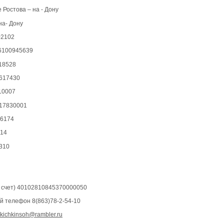
 Ростова – на - Дону
 на- Дону
02102
6100945639
18528
617430
10007
17830001
 6174
.14
310
. счет) 40102810845370000050
й телефон 8(863)78-2-54-10
kichkinsoh
@
rambler
.
ru