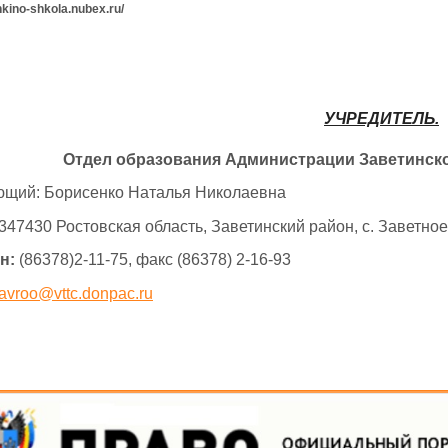
chkino-shkola.nubex.ru/
УЧРЕДИТЕЛЬ.
Отдел образования Администрации Заветинско
щий: Борисенко Наталья Николаевна
347430 Ростовская область, Заветинский район, с. Заветное
н:
(86378)2-11-75, факс (86378) 2-16-93
avroo@vttc.donpac.ru