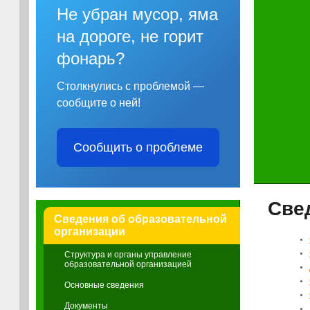
Не убран мусор, яма
на дороге, не горит
фонарь?
Столкнулись с проблемой —
сообщите о ней!
Сообщить о проблеме
Све
Сведения об образовательной
организации
Структура и органы управление
образовательной организацией
Основные сведения
Документы