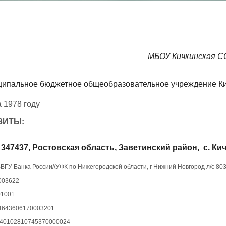
МБОУ Кичкинская 
ипальное бюджетное общеобразовательное учреждение Ки
 1978 году
ЗИТЫ:
347437, Ростовская область, Заветинский район, с. Кич
ВГУ Банка России//УФК по Нижегородской области, г Нижний Новгород л/с 8
003622
01001
4643606170003201
 40102810745370000024