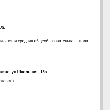
СОШ
чкинская средняя общеобразовательная школа
кино, ул.Школьная , 15а
03X6306001