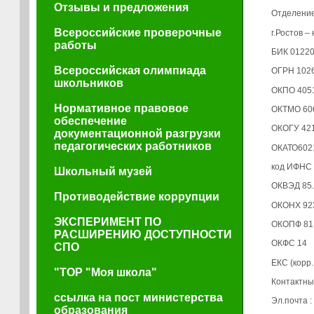
Отзывы и предложения
Отделение
Всероссийские проверочные
г.Ростов –
работы
БИК 0122
Всероссийская олимпиада
ОГРН 102
школьников
ОКПО 405
Нормативное правовое
ОКТМО 60
обеспечение
ОКОГУ 42
документационной разгрузки
педагогических работников
ОКАТО602
код ИФНС
Школьный музей
ОКВЭД 85
Противодействие коррупции
ОКОНХ 92
ЭКСПЕРИМЕНТ ПО
ОКОПФ 81
РАСШИРЕНИЮ ДОСТУПНОСТИ
ОКФС 14
СПО
ЕКС (корр
"ТОР "Моя школа"
Контактны
ссылка на пост министерства
Эл.почта :
образования